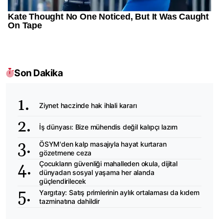
Son Dakika
Ziynet haczinde hak ihlali kararı
İş dünyası: Bize mühendis değil kalıpçı lazım
ÖSYM'den kalp masajıyla hayat kurtaran
gözetmene ceza
Çocukların güvenliği mahalleden okula, dijital
dünyadan sosyal yaşama her alanda
güçlendirilecek
Yargıtay: Satış primlerinin aylık ortalaması da kıdem
tazminatına dahildir