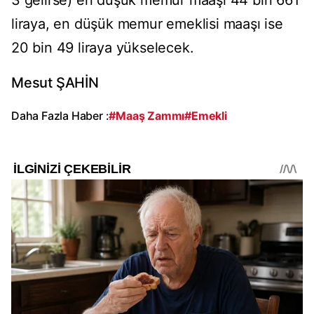
3 gelirse) en düşük memur maaşı 44 bin 661
liraya, en düşük memur emeklisi maaşı ise
20 bin 49 liraya yükselecek.
Mesut ŞAHİN
Daha Fazla Haber :
#Maaş Zammı
#Emekli