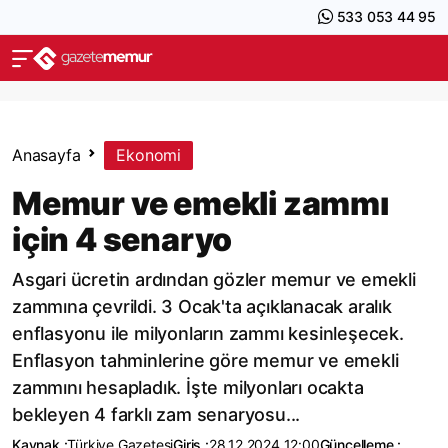
533 053 44 95
Anasayfa
Ekonomi
Memur ve emekli zammı
için 4 senaryo
Asgari ücretin ardından gözler memur ve emekli
zammına çevrildi. 3 Ocak'ta açıklanacak aralık
enflasyonu ile milyonların zammı kesinleşecek.
Enflasyon tahminlerine göre memur ve emekli
zammını hesapladık. İşte milyonları ocakta
bekleyen 4 farklı zam senaryosu...
Kaynak :
Türkiye Gazetesi
Giriş :
28.12.2024 12:00
Güncelleme :