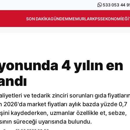
533 053 44 9
SON DAKIKA
GÜNDEM
MEMURLAR
KPSS
EKONOMI
EĞI
yonunda 4 yılın en
şandı
liyetleri ve tedarik zinciri sorunları gıda fiyatların
 2026'da market fiyatları aylık bazda yüzde 0,7
lişini kaydederken, uzmanlar özellikle et, sebze,
ısının süreceği uyarısında bulundu.