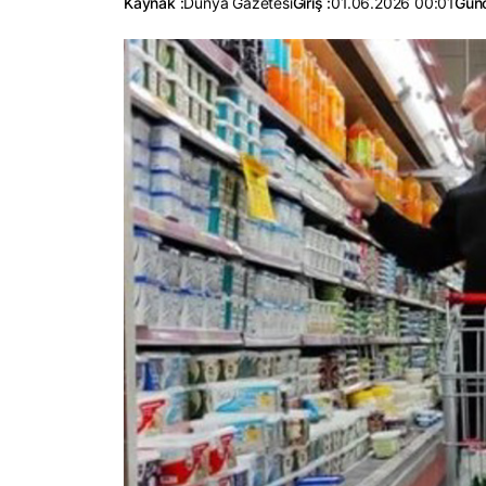
Kaynak :
Dünya Gazetesi
Giriş :
01.06.2026 00:01
Günc