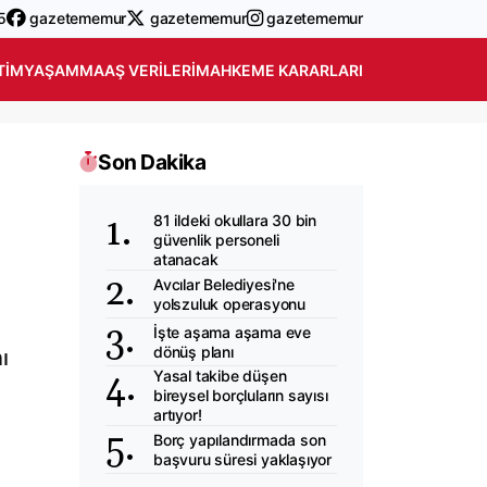
5
gazetememur
gazetememur
gazetememur
TIM
YAŞAM
MAAŞ VERILERI
MAHKEME KARARLARI
Son Dakika
81 ildeki okullara 30 bin
güvenlik personeli
atanacak
Avcılar Belediyesi'ne
yolszuluk operasyonu
İşte aşama aşama eve
dönüş planı
ı
Yasal takibe düşen
bireysel borçluların sayısı
artıyor!
Borç yapılandırmada son
başvuru süresi yaklaşıyor