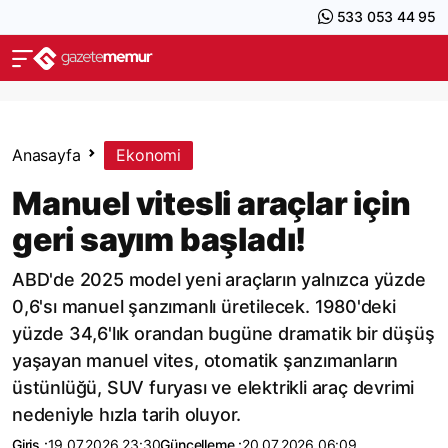
533 053 44 95
Anasayfa
Ekonomi
Manuel vitesli araçlar için
geri sayım başladı!
ABD'de 2025 model yeni araçların yalnızca yüzde
0,6'sı manuel şanzımanlı üretilecek. 1980'deki
yüzde 34,6'lık orandan bugüne dramatik bir düşüş
yaşayan manuel vites, otomatik şanzımanların
üstünlüğü, SUV furyası ve elektrikli araç devrimi
nedeniyle hızla tarih oluyor.
Giriş :
19.07.2026 23:30
Güncelleme :
20.07.2026 06:09