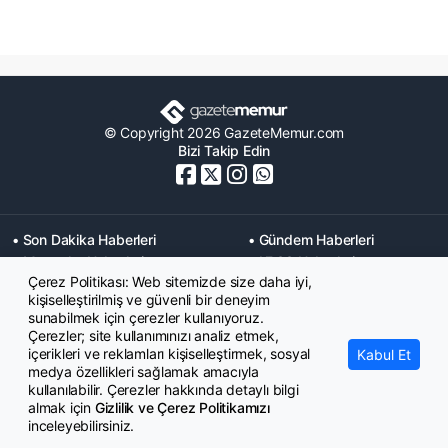
© Copyright 2026 GazeteMemur.com
Bizi Takip Edin
• Son Dakika Haberleri
• Gündem Haberleri
• Memurlar Haberleri
• KPSS Haberleri
Çerez Politikası: Web sitemizde size daha iyi,
• Ekonomi Haberleri
• Eğitim Haberleri
kişiselleştirilmiş ve güvenli bir deneyim
• Yaşam Haberleri
• Maaş Verileri Haberleri
sunabilmek için çerezler kullanıyoruz.
• Mahkeme Kararları
Çerezler; site kullanımınızı analiz etmek,
Haberleri
içerikleri ve reklamları kişiselleştirmek, sosyal
Kabul Et
medya özellikleri sağlamak amacıyla
kullanılabilir. Çerezler hakkında detaylı bilgi
almak için
Gizlilik ve Çerez Politikamızı
inceleyebilirsiniz.