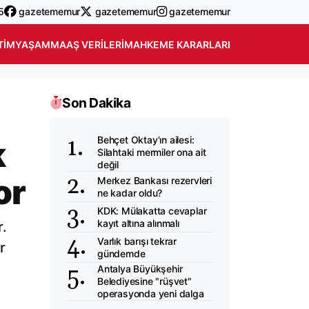
5
gazetememur
gazetememur
gazetememur
TIM
YAŞAM
MAAŞ VERILERI
MAHKEME KARARLARI
Son Dakika
Behçet Oktay'ın ailesi:
k
Silahtaki mermiler ona ait
değil
or
Merkez Bankası rezervleri
ne kadar oldu?
KDK: Mülakatta cevaplar
kayıt altına alınmalı
r.
Varlık barışı tekrar
r
gündemde
Antalya Büyükşehir
Belediyesine "rüşvet"
operasyonda yeni dalga