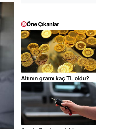
Öne Çıkanlar
Altının gramı kaç TL oldu?