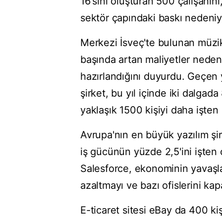
16'sını oluşturan 500 çalışanı
sektör çapındaki baskı nedeniyle
Merkezi İsveç'te bulunan müzik v
başında artan maliyetler nedeni
hazırlandığını duyurdu. Geçen y
şirket, bu yıl içinde iki dalgad
yaklaşık 1500 kişiyi daha işten ç
Avrupa'nın en büyük yazılım şir
iş gücünün yüzde 2,5'ini işten ç
Salesforce, ekonominin yavaşl
azaltmayı ve bazı ofislerini kapa
E-ticaret sitesi eBay da 400 kişi