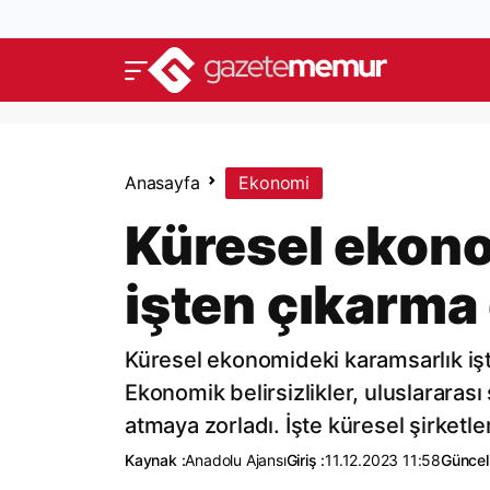
Anasayfa
Ekonomi
Küresel ekono
işten çıkarma
Küresel ekonomideki karamsarlık iş
Ekonomik belirsizlikler, uluslararası
atmaya zorladı. İşte küresel şirketle
Kaynak :
Anadolu Ajansı
Giriş :
11.12.2023 11:58
Güncel