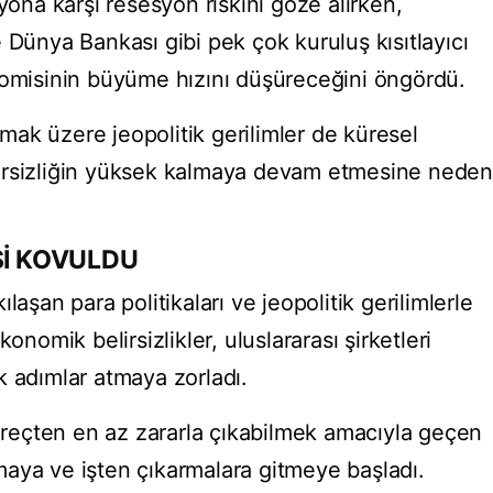
yona karşı resesyon riskini göze alırken,
 Dünya Bankası gibi pek çok kuruluş kısıtlayıcı
nomisinin büyüme hızını düşüreceğini öngördü.
ak üzere jeopolitik gerilimler de küresel
irsizliğin yüksek kalmaya devam etmesine neden
Şİ KOVULDU
laşan para politikaları ve jeopolitik gerilimlerle
mik belirsizlikler, uluslararası şirketleri
k adımlar atmaya zorladı.
süreçten en az zararla çıkabilmek amacıyla geçen
urmaya ve işten çıkarmalara gitmeye başladı.