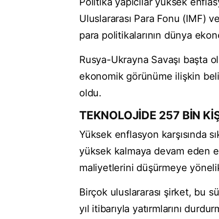
Politika yapıcılar yüksek enflas
Uluslararası Para Fonu (IMF) ve
para politikalarının dünya eko
Rusya-Ukrayna Savaşı başta olm
ekonomik görünüme ilişkin bel
oldu.
TEKNOLOJİDE 257 BİN Kİ
Yüksek enflasyon karşısında sıkı
yüksek kalmaya devam eden ekono
maliyetlerini düşürmeye yöneli
Birçok uluslararası şirket, bu 
yıl itibarıyla yatırmlarını durd