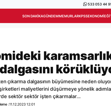
533 053 44 9
SON DAKIKA
GÜNDEM
MEMURLAR
KPSS
EKONOMI
EĞI
mideki karamsarlı
 dalgasını körüklüy
ten çıkarma dalgasının büyümesine neden oluyo
 şirketleri maliyetlerini düşürmeye yönelik adımla
rde sektör sektör işten çıkarmalar...
leme :
11.12.2023 12:01