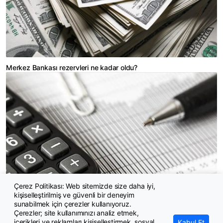
Merkez Bankası rezervleri ne kadar oldu?
Çerez Politikası: Web sitemizde size daha iyi,
kişiselleştirilmiş ve güvenli bir deneyim
Varlık barışı tekrar gündemde
sunabilmek için çerezler kullanıyoruz.
Çerezler; site kullanımınızı analiz etmek,
içerikleri ve reklamları kişiselleştirmek, sosyal
Kabul Et