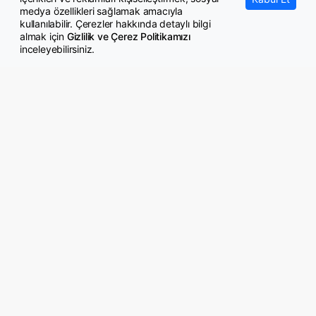
medya özellikleri sağlamak amacıyla
kullanılabilir. Çerezler hakkında detaylı bilgi
almak için
Gizlilik ve Çerez Politikamızı
inceleyebilirsiniz.
© Copyright 2026 GazeteMemur.com
Bizi Takip Edin
• Son Dakika Haberleri
• Gündem Haberleri
• Memurlar Haberleri
• KPSS Haberleri
• Ekonomi Haberleri
• Eğitim Haberleri
• Yaşam Haberleri
• Maaş Verileri Haberleri