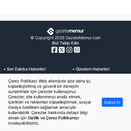
© Copyright 2026 GazeteMemur.com
Bizi Takip Edin
• Son Dakika Haberleri
• Gündem Haberleri
• Memurlar Haberleri
• KPSS Haberleri
Çerez Politikası: Web sitemizde size daha iyi,
• Ekonomi Haberleri
• Eğitim Haberleri
kişiselleştirilmiş ve güvenli bir deneyim
• Yaşam Haberleri
• Maaş Verileri Haberleri
sunabilmek için çerezler kullanıyoruz.
• Mahkeme Kararları
Çerezler; site kullanımınızı analiz etmek,
Haberleri
içerikleri ve reklamları kişiselleştirmek, sosyal
Kabul Et
medya özellikleri sağlamak amacıyla
kullanılabilir. Çerezler hakkında detaylı bilgi
almak için
Gizlilik ve Çerez Politikamızı
inceleyebilirsiniz.