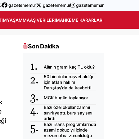
5
gazetememur
gazetememur
gazetememur
TIM
YAŞAM
MAAŞ VERILERI
MAHKEME KARARLARI
Son Dakika
Altının gramı kaç TL oldu?
50 bin dolar rüşvet aldığı
için atılan hakim
Danıştay'da da kaybetti
MGK bugün toplanıyor
k
Bazı özel okullar zammı
p
sınırlı yaptı, burs sayısını
artırdı
eği
Bazı lisans programlarında
azami dokuz yıl içinde
mezun olma zorunluluğu