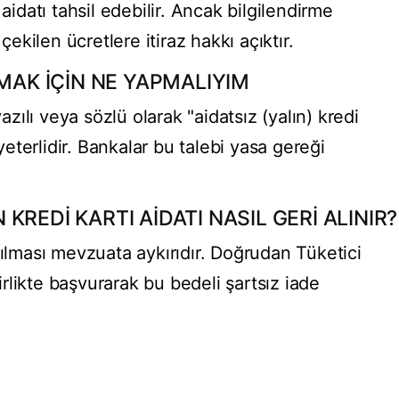
 aidatı tahsil edebilir. Ancak bilgilendirme
kilen ücretlere itiraz hakkı açıktır.
LMAK İÇİN NE YAPMALIYIM
ılı veya sözlü olarak "aidatsız (yalın) kredi
 yeterlidir. Bankalar bu talebi yasa gereği
REDİ KARTI AİDATI NASIL GERİ ALINIR?
tılması mevzuata aykırıdır. Doğrudan Tüketici
likte başvurarak bu bedeli şartsız iade