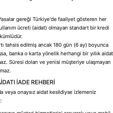
Yasalar gereği Türkiye'de faaliyet gösteren her
kullanım ücreti (aidat) olmayan standart bir kredi
ükümlüdür.
artı tahsis edilmiş ancak 180 gün (6 ay) boyunca
sa, banka o karta yönelik herhangi bir yıllık aida
maz. Süresi dolan ve yenisi müşteriye ulaşmayan
amaz.
İDATI İADE REHBERİ
nda veya onaysız aidat kesildiyse izlemeniz
: