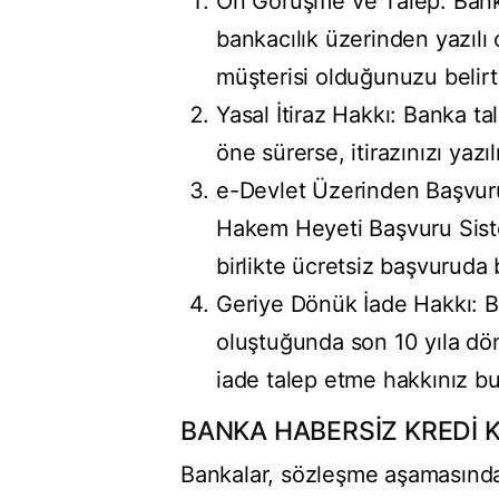
Ön Görüşme ve Talep: Banka
bankacılık üzerinden yazılı 
müşterisi olduğunuzu belirte
Yasal İtiraz Hakkı: Banka ta
öne sürerse, itirazınızı yazılı
e-Devlet Üzerinden Başvuru:
Hakem Heyeti Başvuru Sist
birlikte ücretsiz başvuruda
Geriye Dönük İade Hakkı: B
oluştuğunda son 10 yıla dönü
iade talep etme hakkınız b
BANKA HABERSİZ KREDİ KA
Bankalar, sözleşme aşamasında 