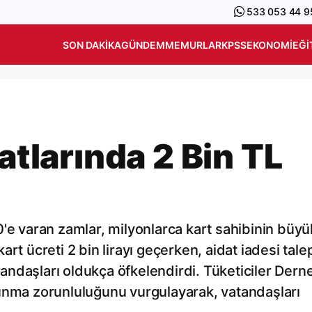
533 053 44 9
SON DAKIKA
GÜNDEM
MEMURLAR
KPSS
EKONOMI
EĞI
datlarında 2 Bin TL
0'e varan zamlar, milyonlarca kart sahibinin büyü
 kart ücreti 2 bin lirayı geçerken, aidat iadesi tale
ndaşları oldukça öfkelendirdi. Tüketiciler Dern
sunma zorunluluğunu vurgulayarak, vatandaşları