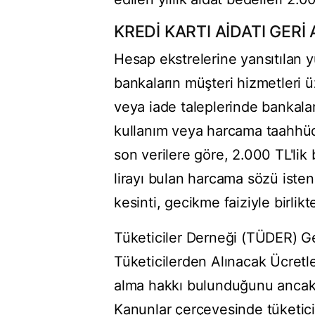
KREDİ KARTI AİDATI GERİ 
Hesap ekstrelerine yansıtılan yü
bankaların müşteri hizmetleri üz
veya iade taleplerinde bankalar
kullanım veya harcama taahhüdü
son verilere göre, 2.000 TL'lik bi
lirayı bulan harcama sözü iste
kesinti, gecikme faiziyle birlikt
Tüketiciler Derneği (TÜDER) G
Tüketicilerden Alınacak Ücretle
alma hakkı bulunduğunu ancak b
Kanunlar çerçevesinde tüketicil