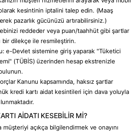
nızın müşteri hizmetlerini arayarak veya mobil
olarak kesintinin iptalini talep edin. (Maaş
rek pazarlık gücünüzü artırabilirsiniz.)
lebinizi reddeder veya puan/taahhüt gibi şartlar
 bir dilekçe ile resmileştirin.
 e-Devlet sistemine giriş yaparak "Tüketici
emi" (TÜBİS) üzerinden hesap ekstrenizle
 bulunun.
orçlar Kanunu kapsamında, haksız şartlar
k kredi kartı aidat kesintileri için dava yoluyla
ulunmaktadır.
RTI AİDATI KESEBİLİR Mİ?
müşteriyi açıkça bilgilendirmek ve onayını