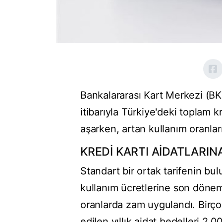
Bankalararası Kart Merkezi (BKM
itibarıyla Türkiye'deki toplam k
aşarken, artan kullanım oranları
KREDİ KARTI AİDATLARIN
Standart bir ortak tarifenin bul
kullanım ücretlerine son döne
oranlarda zam uygulandı. Birço
edilen yıllık aidat bedelleri 2.0