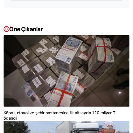
Öne Çıkanlar
Köprü, otoyol ve şehir hastanesine ilk altı ayda 120 milyar TL
ödendi