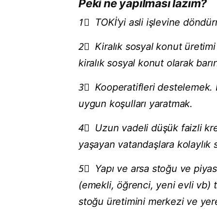
Peki ne yapılması lazım?
1⃣ TOKİ'yi asli işlevine döndü
2⃣ Kiralık sosyal konut üretim
kiralık sosyal konut olarak ba
3⃣ Kooperatifleri destelemek. K
uygun koşulları yaratmak.
4⃣ Uzun vadeli düşük faizli kre
yaşayan vatandaşlara kolaylık 
5⃣ Yapı ve arsa stoğu ve piya
(emekli, öğrenci, yeni evli vb) 
stoğu üretimini merkezi ve yere