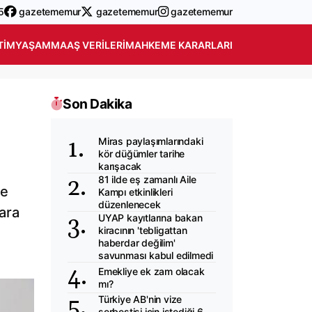
5
gazetememur
gazetememur
gazetememur
TIM
YAŞAM
MAAŞ VERILERI
MAHKEME KARARLARI
Son Dakika
Miras paylaşımlarındaki
kör düğümler tarihe
karışacak
81 ilde eş zamanlı Aile
ve
Kampı etkinlikleri
düzenlenecek
ara
UYAP kayıtlarına bakan
kiracının 'tebligattan
haberdar değilim'
savunması kabul edilmedi
Emekliye ek zam olacak
mı?
Türkiye AB'nin vize
serbestisi için istediği 6