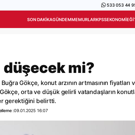
533 053 44 9
SON DAKIKA
GÜNDEM
MEMURLAR
KPSS
EKONOMI
EĞI
rı düşecek mi?
 Buğra Gökçe, konut arzının artmasının fiyatları 
Gökçe, orta ve düşük gelirli vatandaşların konutl
 gerektiğini belirtti.
lleme :
09.01.2025 16:07