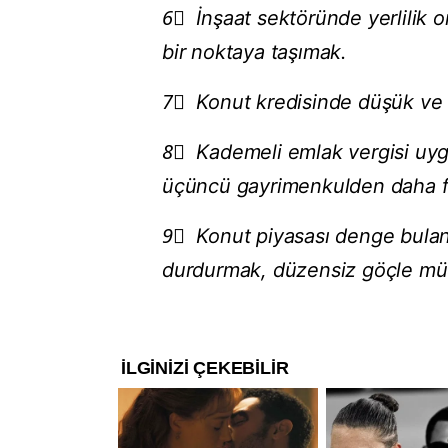
6⃣ İnşaat sektöründe yerlilik o
bir noktaya taşımak.
7⃣ Konut kredisinde düşük ve ort
8⃣ Kademeli emlak vergisi uygu
üçüncü gayrimenkulden daha fa
9⃣ Konut piyasası denge bulana
durdurmak, düzensiz göçle mü