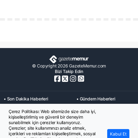
© Copyright 2026 GazeteMemur.com
Bizi Takip Edin
• Son Dakika Haberleri
• Gündem Haberleri
• Memurlar Haberleri
• KPSS Haberleri
Çerez Politikası: Web sitemizde size daha iyi,
• Ekonomi Haberleri
• Eğitim Haberleri
kişiselleştirilmiş ve güvenli bir deneyim
• Yaşam Haberleri
• Maaş Verileri Haberleri
sunabilmek için çerezler kullanıyoruz.
• Mahkeme Kararları
Çerezler; site kullanımınızı analiz etmek,
Haberleri
içerikleri ve reklamları kişiselleştirmek, sosyal
Kabul Et