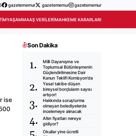
5
gazetememur
gazetememur
gazetememur
TIM
YAŞAM
MAAŞ VERILERI
MAHKEME KARARLARI
Son Dakika
Milli Dayanışma ve
Toplumsal Bütünleşmenin
Güçlendirilmesine Dair
Kanun Teklifi Komisyon'da
Yasal takibe düşen
bireysel borçluların sayısı
artıyor!
r ise
Hakkında soruşturma
olmayan belediyelerde
 500
incelemeye alınacak
Altın fiyatları nereye
gidiyor?
Okullar yine ücretli