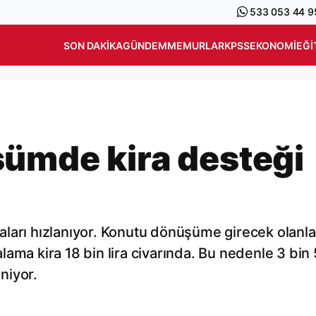
533 053 44 9
SON DAKIKA
GÜNDEM
MEMURLAR
KPSS
EKONOMI
EĞI
ümde kira desteği
ları hızlanıyor. Konutu dönüşüme girecek olanla
talama kira 18 bin lira civarında. Bu nedenle 3 bin
eniyor.