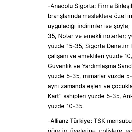
-Anadolu Sigorta: Firma Birleşi
branşlarında mesleklere özel in
uyguladığı indirimler ise şöyle
35, Noter ve emekli noterler; yü
yüzde 15-35, Sigorta Denetim 
çalışanı ve emeklileri yüzde 10
Güvenlik ve Yardımlaşma Sandığı
yüzde 5-35, mimarlar yüzde 5-
aynı zamanda eşleri ve çocukla
Kart” sahipleri yüzde 5-35, An
yüzde 10-35.
-Allianz Türkiye:
TSK mensubu v
öğretim üyelerine, polislere, e