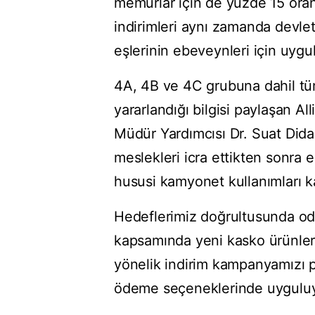
memurlar için de yüzde 15 oran
indirimleri aynı zamanda devle
eşlerinin ebeveynleri için uygu
4A, 4B ve 4C grubuna dahil tü
yararlandığı bilgisi paylaşan A
Müdür Yardımcısı Dr. Suat Dida
meslekleri icra ettikten sonra e
hususi kamyonet kullanımları ka
Hedeflerimiz doğrultusunda od
kapsamında yeni kasko ürünler
yönelik indirim kampanyamızı p
ödeme seçeneklerinde uygulu