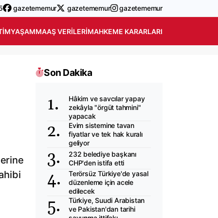
5
gazetememur
gazetememur
gazetememur
TIM
YAŞAM
MAAŞ VERILERI
MAHKEME KARARLARI
Son Dakika
Hâkim ve savcılar yapay
zekâyla "örgüt tahmini"
yapacak
Evim sistemine tavan
fiyatlar ve tek hak kuralı
geliyor
232 belediye başkanı
lerine
CHP'den istifa etti
ahibi
Terörsüz Türkiye'de yasal
düzenleme için acele
edilecek
Türkiye, Suudi Arabistan
ve Pakistan'dan tarihi
savunma ittifakı