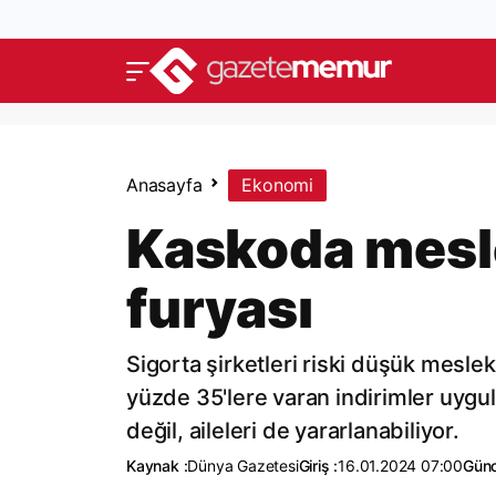
Anasayfa
Ekonomi
Kaskoda mesle
furyası
Sigorta şirketleri riski düşük mesle
yüzde 35'lere varan indirimler uygu
değil, aileleri de yararlanabiliyor.
Kaynak :
Dünya Gazetesi
Giriş :
16.01.2024 07:00
Günc