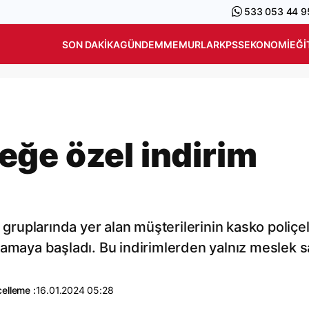
533 053 44 9
SON DAKIKA
GÜNDEM
MEMURLAR
KPSS
EKONOMI
EĞI
ğe özel indirim
k gruplarında yer alan müşterilerinin kasko poliçe
lamaya başladı. Bu indirimlerden yalnız meslek s
elleme :
16.01.2024 05:28