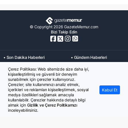
© Copyright 2026 GazeteMemur.com
Bizi Takip Edin
• Son Dakika Haberleri
• Gündem Haberleri
• Memurlar Haberleri
• KPSS Haberleri
Çerez Politikası: Web sitemizde size daha iyi,
• Ekonomi Haberleri
• Eğitim Haberleri
kişiselleştirilmiş ve güvenli bir deneyim
• Yaşam Haberleri
• Maaş Verileri Haberleri
sunabilmek için çerezler kullanıyoruz.
• Mahkeme Kararları
Çerezler; site kullanımınızı analiz etmek,
Haberleri
içerikleri ve reklamları kişiselleştirmek, sosyal
Kabul Et
medya özellikleri sağlamak amacıyla
kullanılabilir. Çerezler hakkında detaylı bilgi
almak için
Gizlilik ve Çerez Politikamızı
inceleyebilirsiniz.