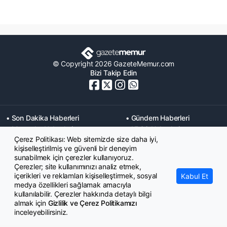
© Copyright 2026 GazeteMemur.com
Bizi Takip Edin
• Son Dakika Haberleri
• Gündem Haberleri
• Memurlar Haberleri
• KPSS Haberleri
Çerez Politikası: Web sitemizde size daha iyi,
• Ekonomi Haberleri
• Eğitim Haberleri
kişiselleştirilmiş ve güvenli bir deneyim
• Yaşam Haberleri
• Maaş Verileri Haberleri
sunabilmek için çerezler kullanıyoruz.
• Mahkeme Kararları
Çerezler; site kullanımınızı analiz etmek,
Haberleri
içerikleri ve reklamları kişiselleştirmek, sosyal
Kabul Et
medya özellikleri sağlamak amacıyla
kullanılabilir. Çerezler hakkında detaylı bilgi
almak için
Gizlilik ve Çerez Politikamızı
inceleyebilirsiniz.