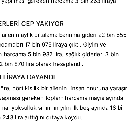
n yapılması gereken harcama 3 bin 263 liraya
ERLERİ CEP YAKIYOR
r ailenin aylık ortalama barınma gideri 22 bin 655
rcamaları 17 bin 975 liraya çıktı. Giyim ve
 harcama 5 bin 982 lira, sağlık giderleri 3 bin
 2 bin 870 lira olarak hesaplandı.
N LİRAYA DAYANDI
, dört kişilik bir ailenin "insan onuruna yaraşır
n yapması gereken toplam harcama mayıs ayında
rma, yoksulluk sınırının yılın ilk beş ayında 18 bin
n 243 lira arttığını ortaya koydu.