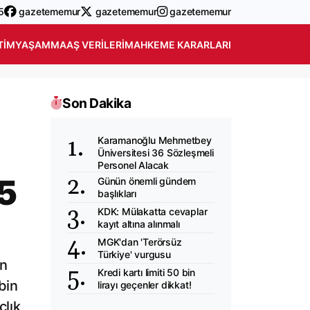
5
gazetememur
gazetememur
gazetememur
TIM
YAŞAM
MAAŞ VERILERI
MAHKEME KARARLARI
Son Dakika
Karamanoğlu Mehmetbey
Üniversitesi 36 Sözleşmeli
Personel Alacak
45
Günün önemli gündem
başlıkları
KDK: Mülakatta cevaplar
kayıt altına alınmalı
MGK'dan 'Terörsüz
Türkiye' vurgusu
en
Kredi kartı limiti 50 bin
bin
lirayı geçenler dikkat!
çlık