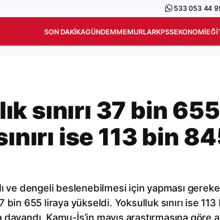
533 053 44 9
SON DAKIKA
GÜNDEM
MEMURLAR
KPSS
EKONOMI
EĞI
k sınırı 37 bin 655
sınırı ise 113 bin 8
lıklı ve dengeli beslenebilmesi için yapması gerek
bin 655 liraya yükseldi. Yoksulluk sınırı ise 113 
ına dayandı. Kamu-İş’in mayıs araştırmasına göre a