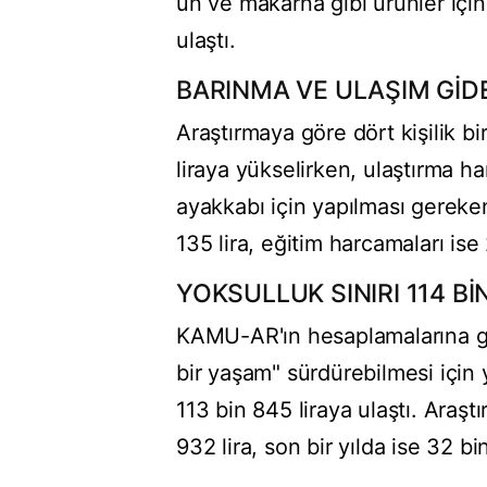
un ve makarna gibi ürünler içi
ulaştı.
BARINMA VE ULAŞIM GİD
Araştırmaya göre dört kişilik bi
liraya yükselirken, ulaştırma ha
ayakkabı için yapılması gereken
135 lira, eğitim harcamaları ise
YOKSULLUK SINIRI 114 Bİ
KAMU-AR'ın hesaplamalarına göre
bir yaşam" sürdürebilmesi içi
113 bin 845 liraya ulaştı. Araştı
932 lira, son bir yılda ise 32 bi