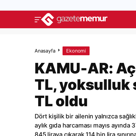
Anasayfa
Ekonomi
KAMU-AR: Açlı
TL, yoksulluk 
TL oldu
Dört kişilik bir ailenin yalnızca sağ
aylık gıda harcaması mayıs ayında 37 
845 liraya çıkarak 114 bin lira sınır