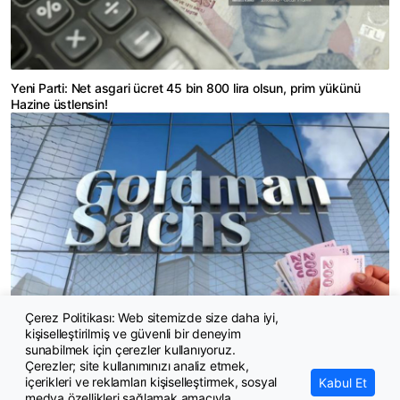
Yeni Parti: Net asgari ücret 45 bin 800 lira olsun, prim yükünü
Hazine üstlensin!
Çerez Politikası: Web sitemizde size daha iyi,
kişiselleştirilmiş ve güvenli bir deneyim
Goldman Sachs'tan faiz indirimi uyarısı! Henüz erken
sunabilmek için çerezler kullanıyoruz.
Çerezler; site kullanımınızı analiz etmek,
içerikleri ve reklamları kişiselleştirmek, sosyal
Kabul Et
medya özellikleri sağlamak amacıyla