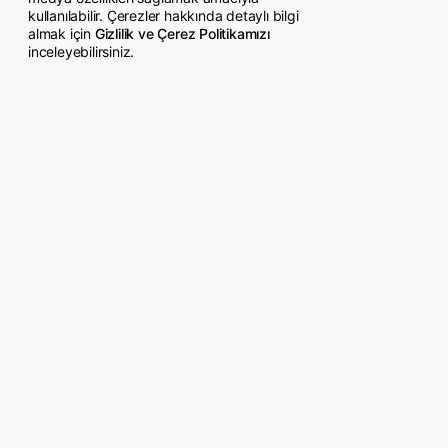
kullanılabilir. Çerezler hakkında detaylı bilgi
almak için
Gizlilik ve Çerez Politikamızı
inceleyebilirsiniz.
© Copyright 2026 GazeteMemur.com
Bizi Takip Edin
• Son Dakika Haberleri
• Gündem Haberleri
• Memurlar Haberleri
• KPSS Haberleri
• Ekonomi Haberleri
• Eğitim Haberleri
• Yaşam Haberleri
• Maaş Verileri Haberleri
• Mahkeme Kararları