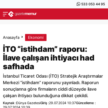
533 053 44 95
Anasayfa
Ekonomi
İTO “istihdam” raporu:
İlave çalışan ihtiyacı had
safhada
İstanbul Ticaret Odası (İTO) Stratejik Araştırmalar
Merkezi “istihdam” raporunu yayınladı. Raporun
sonuçlarına göre firmaların ciddi düzeyde ilave
çalışan ihtiyacı bulunduğuna dikkat çekildi.
Kaynak :
Dünya Gazetesi
Giriş :
29.07.2024 10:37
Güncelleme :
29.07.2024 10:39