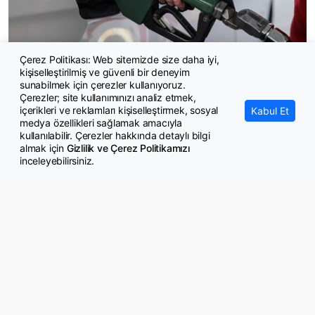
Çerez Politikası: Web sitemizde size daha iyi,
kişiselleştirilmiş ve güvenli bir deneyim
Benzine indirim geliyor
sunabilmek için çerezler kullanıyoruz.
Çerezler; site kullanımınızı analiz etmek,
içerikleri ve reklamları kişiselleştirmek, sosyal
Kabul Et
medya özellikleri sağlamak amacıyla
kullanılabilir. Çerezler hakkında detaylı bilgi
almak için
Gizlilik ve Çerez Politikamızı
inceleyebilirsiniz.
© Copyright 2026 GazeteMemur.com
Bizi Takip Edin