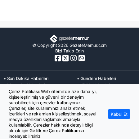
© Copyright 2026 GazeteMemur.com
Bizi Takip Edin
• Son Dakika Haberleri
• Gündem Haberleri
• Memurlar Haberleri
• KPSS Haberleri
Çerez Politikası: Web sitemizde size daha iyi,
• Ekonomi Haberleri
• Eğitim Haberleri
kişiselleştirilmiş ve güvenli bir deneyim
• Yaşam Haberleri
• Maaş Verileri Haberleri
sunabilmek için çerezler kullanıyoruz.
• Mahkeme Kararları
Çerezler; site kullanımınızı analiz etmek,
Haberleri
içerikleri ve reklamları kişiselleştirmek, sosyal
Kabul Et
medya özellikleri sağlamak amacıyla
kullanılabilir. Çerezler hakkında detaylı bilgi
almak için
Gizlilik ve Çerez Politikamızı
inceleyebilirsiniz.