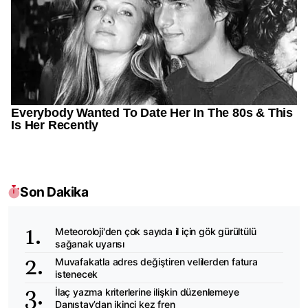
Son Dakika
Meteoroloji'den çok sayıda il için gök gürültülü
sağanak uyarısı
Muvafakatla adres değiştiren velilerden fatura
istenecek
İlaç yazma kriterlerine ilişkin düzenlemeye
Danıştay’dan ikinci kez fren