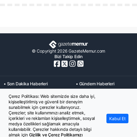
© Copyright 2026 GazeteMemur.com
Bizi Takip Edin
• Son Dakika Haberleri
• Gündem Haberleri
• Memurlar Haberleri
• KPSS Haberleri
Çerez Politikası: Web sitemizde size daha iyi,
• Ekonomi Haberleri
• Eğitim Haberleri
kişiselleştirilmiş ve güvenli bir deneyim
• Yaşam Haberleri
• Maaş Verileri Haberleri
sunabilmek için çerezler kullanıyoruz.
• Mahkeme Kararları
Çerezler; site kullanımınızı analiz etmek,
Haberleri
içerikleri ve reklamları kişiselleştirmek, sosyal
Kabul Et
medya özellikleri sağlamak amacıyla
kullanılabilir. Çerezler hakkında detaylı bilgi
almak için
Gizlilik ve Çerez Politikamızı