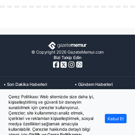
© Copyright 2026 GazeteMemur.com
Bizi Takip Edin
• Son Dakika Haberleri
• Gündem Haberleri
• Memurlar Haberleri
• KPSS Haberleri
Çerez Politikası: Web sitemizde size daha iyi,
• Ekonomi Haberleri
• Eğitim Haberleri
kişiselleştirilmiş ve güvenli bir deneyim
• Yaşam Haberleri
• Maaş Verileri Haberleri
sunabilmek için çerezler kullanıyoruz.
• Mahkeme Kararları
Çerezler; site kullanımınızı analiz etmek,
Haberleri
içerikleri ve reklamları kişiselleştirmek, sosyal
Kabul Et
medya özellikleri sağlamak amacıyla
kullanılabilir. Çerezler hakkında detaylı bilgi
almak için
Gizlilik ve Çerez Politikamızı