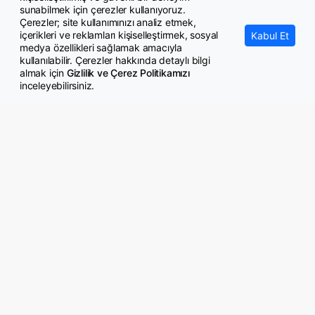
Yanlış gönderilen para nasıl geri alınır?
sunabilmek için çerezler kullanıyoruz.
Çerezler; site kullanımınızı analiz etmek,
içerikleri ve reklamları kişiselleştirmek, sosyal
Kabul Et
medya özellikleri sağlamak amacıyla
kullanılabilir. Çerezler hakkında detaylı bilgi
almak için
Gizlilik ve Çerez Politikamızı
inceleyebilirsiniz.
© Copyright 2026 GazeteMemur.com
Bizi Takip Edin
• Son Dakika Haberleri
• Gündem Haberleri
• Memurlar Haberleri
• KPSS Haberleri