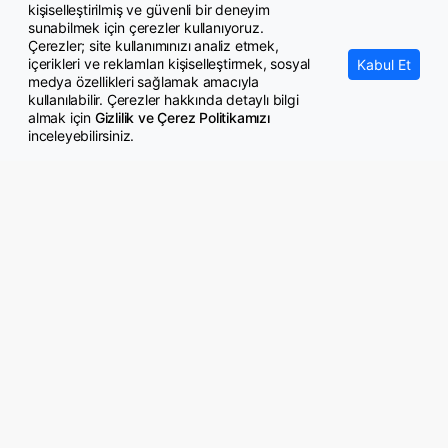
Otoda fiyatlar çakıldı, krediler kapandı, müşteri galerilerden elini
kişiselleştirilmiş ve güvenli bir deneyim
çekti!
sunabilmek için çerezler kullanıyoruz.
Çerezler; site kullanımınızı analiz etmek,
içerikleri ve reklamları kişiselleştirmek, sosyal
Kabul Et
medya özellikleri sağlamak amacıyla
kullanılabilir. Çerezler hakkında detaylı bilgi
almak için
Gizlilik ve Çerez Politikamızı
inceleyebilirsiniz.
© Copyright 2026 GazeteMemur.com
Bizi Takip Edin
• Son Dakika Haberleri
• Gündem Haberleri