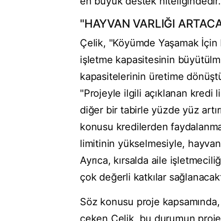
en büyük destek niteliğindedir."
"HAYVAN VARLIĞI ARTAC
Çelik, "Köyümde Yaşamak İçin Bi
işletme kapasitesinin büyütülmes
kapasitelerinin üretime dönüşt
"Projeyle ilgili açıklanan kredi l
diğer bir tabirle yüzde yüz artır
konusu kredilerden faydalanma o
limitinin yükselmesiyle, hayvan v
Ayrıca, kırsalda aile işletmecil
çok değerli katkılar sağlanacak
Söz konusu proje kapsamında, kr
çeken Çelik, bu durumun projeni