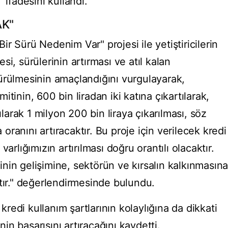
 ifadesini kullandı.
AK"
r Sürü Nedenim Var" projesi ile yetiştiricilerin
i, sürülerinin artırması ve atıl kalan
ürülmesinin amaçlandığını vurgulayarak,
imitinin, 600 bin liradan iki katına çıkartılarak,
ılarak 1 milyon 200 bin liraya çıkarılması, söz
ranını artıracaktır. Bu proje için verilecek kredi
arlığımızın artırılması doğru orantılı olacaktır.
iğinin gelişimine, sektörün ve kırsalın kalkınmasın
tır." değerlendirmesinde bulundu.
edi kullanım şartlarının kolaylığına da dikkati
n başarısını artıracağını kaydetti.