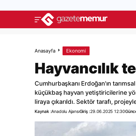
Anasayfa
Ekonomi
Hayvancılık te
Cumhurbaşkanı Erdoğan'ın tarımsal k
küçükbaş hayvan yetiştiricilerine yön
liraya çıkarıldı. Sektör tarafı, projey
Kaynak :
Anadolu Ajansı
Giriş :
29.06.2025 12:30
Günce