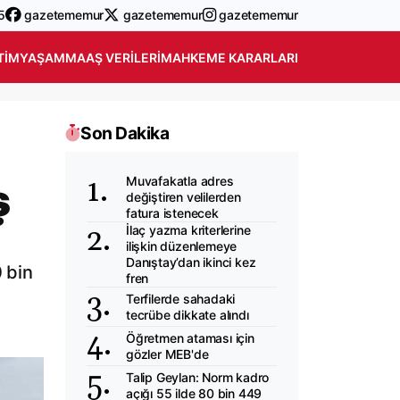
5
gazetememur
gazetememur
gazetememur
TIM
YAŞAM
MAAŞ VERILERI
MAHKEME KARARLARI
Son Dakika
Muvafakatla adres
ş
değiştiren velilerden
fatura istenecek
İlaç yazma kriterlerine
ilişkin düzenlemeye
Danıştay’dan ikinci kez
0 bin
fren
Terfilerde sahadaki
tecrübe dikkate alındı
Öğretmen ataması için
gözler MEB'de
Talip Geylan: Norm kadro
açığı 55 ilde 80 bin 449