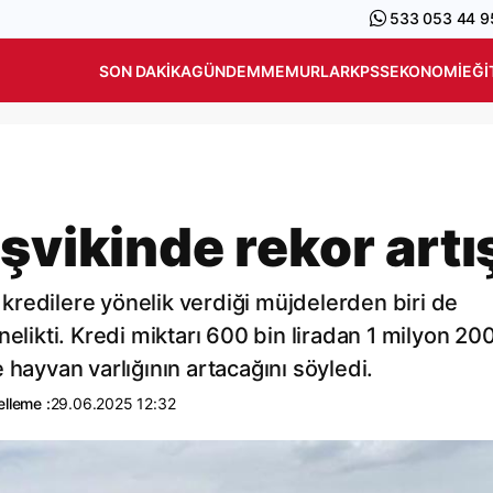
533 053 44 9
SON DAKIKA
GÜNDEM
MEMURLAR
KPSS
EKONOMI
EĞI
şvikinde rekor artı
redilere yönelik verdiği müjdelerden biri de
elikti. Kredi miktarı 600 bin liradan 1 milyon 20
le hayvan varlığının artacağını söyledi.
lleme :
29.06.2025 12:32