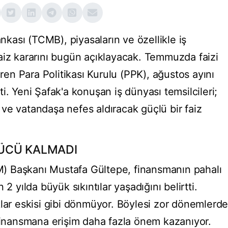
ası (TCMB), piyasaların ve özellikle iş
aiz kararını bugün açıklayacak. Temmuzda faizi
n Para Politikası Kurulu (PPK), ağustos ayını
i. Yeni Şafak'a konuşan iş dünyası temsilcileri;
ve vatandaşa nefes aldıracak güçlü bir faiz
ÜCÜ KALMADI
TİM) Başkanı Mustafa Gültepe, finansmanın pahalı
2 yılda büyük sıkıntılar yaşadığını belirtti.
klar eskisi gibi dönmüyor. Böylesi zor dönemlerd
 finansmana erişim daha fazla önem kazanıyor.