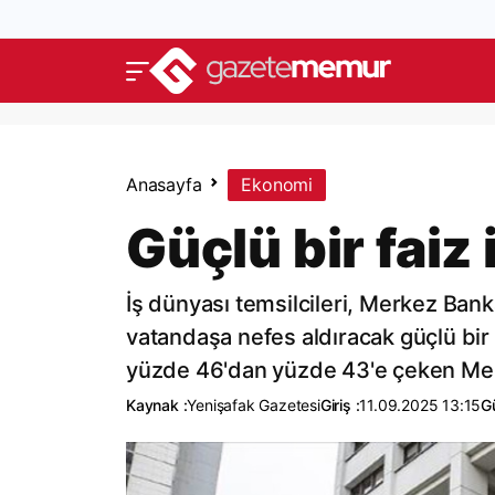
Anasayfa
Ekonomi
Güçlü bir faiz 
İş dünyası temsilcileri, Merkez Bank
vatandaşa nefes aldıracak güçlü bir f
yüzde 46'dan yüzde 43'e çeken Mer
Kaynak :
Yenişafak Gazetesi
Giriş :
11.09.2025 13:15
G