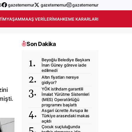
5
gazetememur
gazetememur
gazetememur
TIM
YAŞAM
MAAŞ VERILERI
MAHKEME KARARLARI
Son Dakika
Beyoğlu Belediye Başkanı
İnan Güney göreve iade
edilmedi
Altın fiyatları nereye
gidiyor?
zini
YÖK istihdam garantili
İmalat Yürütme Sistemleri
işti.
(MES) Operatörlüğü
programını başlattı
Asgari ücrette Avrupa ile
Türkiye arasındaki makas
açıldı
Çocuk suçluluğunda
tedbir alınmazsa 'dip