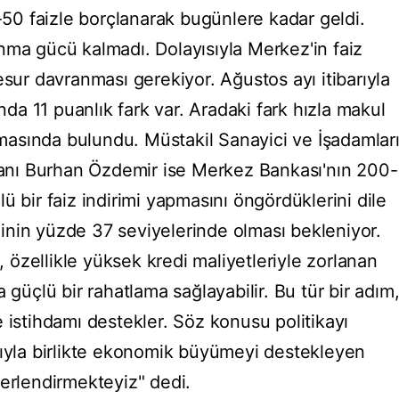
5-50 faizle borçlanarak bugünlere kadar geldi.
nma gücü kalmadı. Dolayısıyla Merkez'in faiz
esur davranması gerekiyor. Ağustos ayı itibarıyla
ında 11 puanlık fark var. Aradaki fark hızla makul
lamasında bulundu. Müstakil Sanayici ve İşadamlar
nı Burhan Özdemir ise Merkez Bankası'nın 200-
ü bir faiz indirimi yapmasını öngördüklerini dile
izinin yüzde 37 seviyelerinde olması bekleniyor.
özellikle yüksek kredi maliyetleriyle zorlanan
 güçlü bir rahatlama sağlayabilir. Bu tür bir adım
 ve istihdamı destekler. Söz konusu politikayı
ğıyla birlikte ekonomik büyümeyi destekleyen
ğerlendirmekteyiz" dedi.