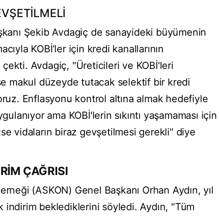
EVŞETİLMELİ
Başkanı Şekib Avdagiç de sanayideki büyümenin
cıyla KOBİ’ler için kredi kanallarının
ekti. Avdagiç, "Üreticileri ve KOBİ'leri
ise makul düzeyde tutacak selektif bir kredi
oruz. Enflasyonu kontrol altına almak hedefiyle
uygulanıyor ama KOBİ'lerin sıkıntı yaşamaması için
se vidaların biraz gevşetilmesi gerekli" diye
RİM ÇAĞRISI
Derneği (ASKON) Genel Başkanı Orhan Aydın, yıl
 indirim beklediklerini söyledi. Aydın, "Tüm