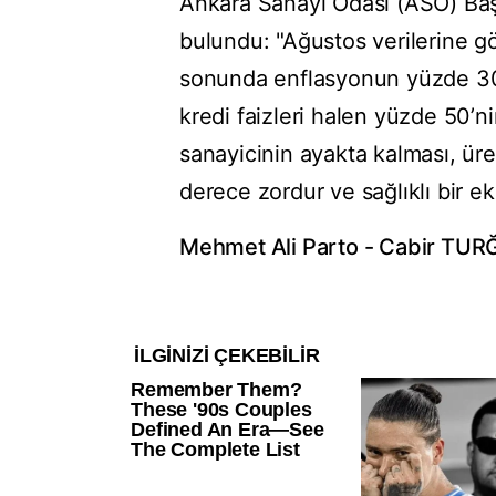
Ankara Sanayi Odası (ASO) Baş
bulundu: "Ağustos verilerine gö
sonunda enflasyonun yüzde 30’u
kredi faizleri halen yüzde 50’ni
sanayicinin ayakta kalması, üre
derece zordur ve sağlıklı bir ek
Mehmet Ali Parto - Cabir TU