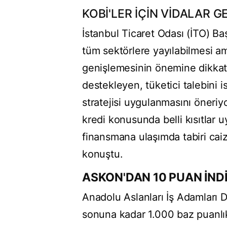
KOBİ'LER İÇİN VİDALAR G
İstanbul Ticaret Odası (İTO) 
tüm sektörlere yayılabilmesi ama
genişlemesinin önemine dikkat ç
destekleyen, tüketici talebini 
stratejisi uygulanmasını öneriy
kredi konusunda belli kısıtlar 
finansmana ulaşımda tabiri caiz
konuştu.
ASKON'DAN 10 PUAN İNDİ
Anadolu Aslanları İş Adamları 
sonuna kadar 1.000 baz puanlık