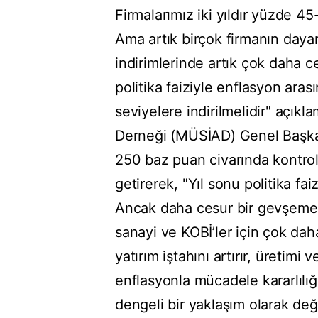
Firmalarımız iki yıldır yüzde 4
Ama artık birçok firmanın daya
indirimlerinde artık çok daha c
politika faiziyle enflasyon aras
seviyelere indirilmelidir" açık
Derneği (MÜSİAD) Genel Başka
250 baz puan civarında kontroll
getirerek, "Yıl sonu politika fa
Ancak daha cesur bir gevşeme, 
sanayi ve KOBİ’ler için çok daha
yatırım iştahını artırır, üretimi
enflasyonla mücadele kararlılı
dengeli bir yaklaşım olarak de