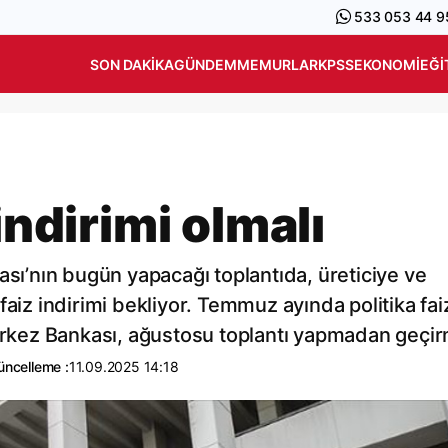
533 053 44 9
SON DAKIKA
GÜNDEM
MEMURLAR
KPSS
EKONOMI
EĞI
indirimi olmalı
ası’nın bugün yapacağı toplantıda, üreticiye ve
aiz indirimi bekliyor. Temmuz ayında politika fai
kez Bankası, ağustosu toplantı yapmadan geçirm
üncelleme :
11.09.2025 14:18