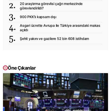
20 araştırma görevlisi çağrı merkezinde
görevlendirildi?
900 PKK’lı kapsam dışı
Asgari ücrette Avrupa ile Türkiye arasındaki makas
açıldı
Şehit yakını ve gazilere 52 bin 608 istihdam
Öne Çıkanlar