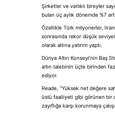
Şirketler ve varlıklı bireyler s
bulan üç aylık dönemde %7 artı
Özellikle Türk milyonerler, lira
sonrasında rekor düşük seviye
olarak altına yatırım yaptı.
Dünya Altın Konseyi’nin Baş St
altın talebinin üçte birinden f
ediyor.
Reade, "Yüksek net değere sahip 
üstü faaliiyeti gibi görünen bir 
zayıflığa karşı korunmaya çalışı