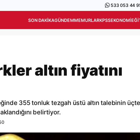
533 053 44 9
SON DAKIKA
GÜNDEM
MEMURLAR
KPSS
EKONOMI
EĞI
ler altın fiyatını
eğinde 355 tonluk tezgah üstü altın talebinin üçt
klandığını belirtiyor.
50