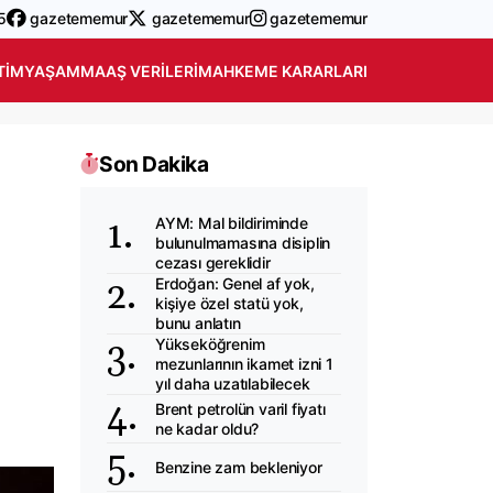
5
gazetememur
gazetememur
gazetememur
TIM
YAŞAM
MAAŞ VERILERI
MAHKEME KARARLARI
Son Dakika
AYM: Mal bildiriminde
bulunulmamasına disiplin
cezası gereklidir
Erdoğan: Genel af yok,
kişiye özel statü yok,
bunu anlatın
Yükseköğrenim
e
mezunlarının ikamet izni 1
yıl daha uzatılabilecek
Brent petrolün varil fiyatı
ne kadar oldu?
Benzine zam bekleniyor