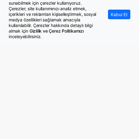
Motorine indirim geliyor
sunabilmek için çerezler kullanıyoruz.
Çerezler; site kullanımınızı analiz etmek,
içerikleri ve reklamları kişiselleştirmek, sosyal
Kabul Et
medya özellikleri sağlamak amacıyla
kullanılabilir. Çerezler hakkında detaylı bilgi
almak için
Gizlilik ve Çerez Politikamızı
inceleyebilirsiniz.
© Copyright 2026 GazeteMemur.com
Bizi Takip Edin
• Son Dakika Haberleri
• Gündem Haberleri
• Memurlar Haberleri
• KPSS Haberleri