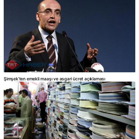
Şimşek’ten emekli maaşı ve asgari ücret açıklaması