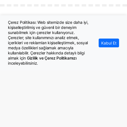
Çerez Politikası: Web sitemizde size daha iyi,
kişiselleştirilmiş ve güvenli bir deneyim
sunabilmek için çerezler kullanıyoruz.
Çerezler; site kullanımınızı analiz etmek,
içerikleri ve reklamları kişiselleştirmek, sosyal
Kabul Et
medya özellikleri sağlamak amacıyla
© Copyright 2026 GazeteMemur.com
kullanılabilir. Çerezler hakkında detaylı bilgi
Bizi Takip Edin
almak için
Gizlilik ve Çerez Politikamızı
inceleyebilirsiniz.
• Son Dakika Haberleri
• Gündem Haberleri
• Memurlar Haberleri
• KPSS Haberleri
• Ekonomi Haberleri
• Eğitim Haberleri
• Yaşam Haberleri
• Maaş Verileri Haberleri
• Mahkeme Kararları
Haberleri