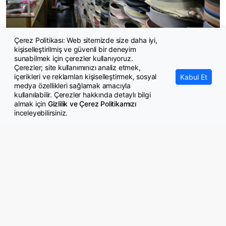
Çerez Politikası: Web sitemizde size daha iyi,
kişiselleştirilmiş ve güvenli bir deneyim
Tekstil ve giyimde istihdam kaybı artıyor
sunabilmek için çerezler kullanıyoruz.
Çerezler; site kullanımınızı analiz etmek,
içerikleri ve reklamları kişiselleştirmek, sosyal
Kabul Et
medya özellikleri sağlamak amacıyla
kullanılabilir. Çerezler hakkında detaylı bilgi
almak için
Gizlilik ve Çerez Politikamızı
inceleyebilirsiniz.
© Copyright 2026 GazeteMemur.com
Bizi Takip Edin