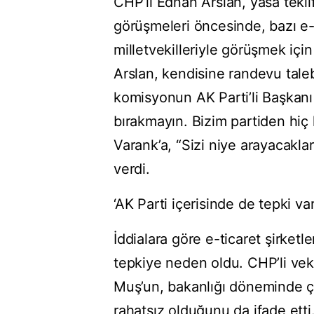
CHP’li Ednan Arslan, yasa tek
görüşmeleri öncesinde, bazı e-t
milletvekilleriyle görüşmek için
Arslan, kendisine randevu talebi
komisyonun AK Parti’li Başkanı
bırakmayın. Bizim partiden hiç
Varank’a, “Sizi niye arayacaklar
verdi.
‘AK Parti içerisinde de tepki var
İddialara göre e-ticaret şirketl
tepkiye neden oldu. CHP’li veki
Muş’un, bakanlığı döneminde çı
rahatsız olduğunu da ifade etti