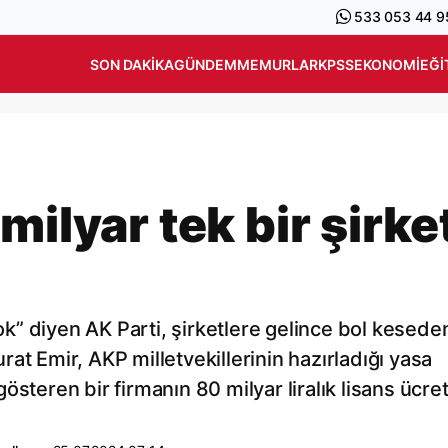
533 053 44 9
SON DAKIKA
GÜNDEM
MEMURLAR
KPSS
EKONOMI
EĞI
milyar tek bir şirke
” diyen AK Parti, şirketlere gelince bol kesede
at Emir, AKP milletvekillerinin hazırladığı yasa
 gösteren bir firmanın 80 milyar liralık lisans ücret