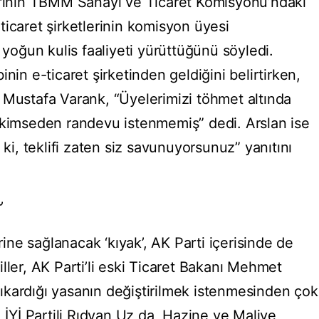
lifinin TBMM Sanayi ve Ticaret Komisyonu’ndaki
icaret şirketlerinin komisyon üyesi
 yoğun kulis faaliyeti yürüttüğünü söyledi.
nin e-ticaret şirketinden geldiğini belirtirken,
 Mustafa Varank, “Üyelerimizi töhmet altında
 kimseden randevu istenmemiş” dedi. Arslan ise
 ki, teklifi zaten siz savunuyorsunuz” yanıtını
’
erine sağlanacak ‘kıyak’, AK Parti içerisinde de
ller, AK Parti’li eski Ticaret Bakanı Mehmet
kardığı yasanın değiştirilmek istenmesinden çok
. İYİ Partili Rıdvan Uz da, Hazine ve Maliye