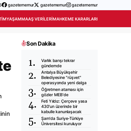
5
gazetememur
gazetememur
gazetememur
TIM
YAŞAM
MAAŞ VERILERI
MAHKEME KARARLARI
Son Dakika
te
Varlık barışı tekrar
gündemde
Antalya Büyükşehir
Belediyesine "rüşvet"
operasyonda yeni dalga
Öğretmen ataması için
gözler MEB'de
n
Feti Yıldız: Çerçeve yasa
430'un üzerinde bir
kabulle kanunlaşacak
inin
Şam'da Suriye-Türkiye
Üniversitesi kuruluyor