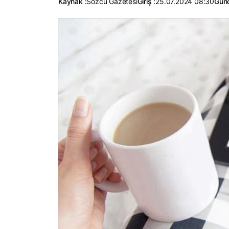
Kaynak :
Sözcü Gazetesi
Giriş :
25.07.2024 08:30
Günc