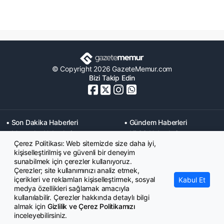
© Copyright 2026 GazeteMemur.com
Bizi Takip Edin
• Son Dakika Haberleri
• Gündem Haberleri
• Memurlar Haberleri
• KPSS Haberleri
Çerez Politikası: Web sitemizde size daha iyi,
• Ekonomi Haberleri
• Eğitim Haberleri
kişiselleştirilmiş ve güvenli bir deneyim
• Yaşam Haberleri
• Maaş Verileri Haberleri
sunabilmek için çerezler kullanıyoruz.
• Mahkeme Kararları
Çerezler; site kullanımınızı analiz etmek,
Haberleri
içerikleri ve reklamları kişiselleştirmek, sosyal
Kabul Et
medya özellikleri sağlamak amacıyla
kullanılabilir. Çerezler hakkında detaylı bilgi
almak için
Gizlilik ve Çerez Politikamızı
inceleyebilirsiniz.