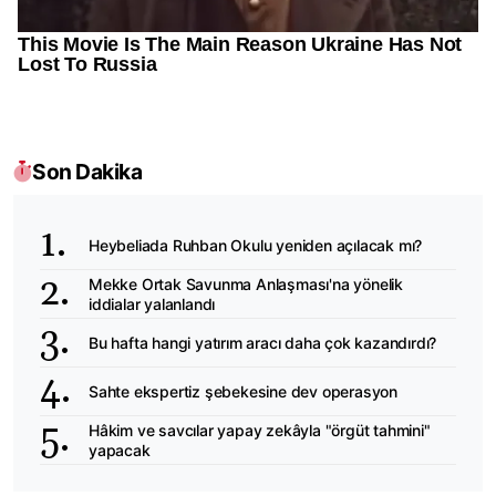
Son Dakika
Heybeliada Ruhban Okulu yeniden açılacak mı?
Mekke Ortak Savunma Anlaşması'na yönelik
iddialar yalanlandı
Bu hafta hangi yatırım aracı daha çok kazandırdı?
Sahte ekspertiz şebekesine dev operasyon
Hâkim ve savcılar yapay zekâyla "örgüt tahmini"
yapacak