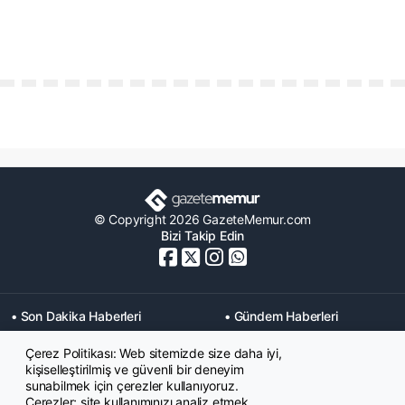
© Copyright 2026 GazeteMemur.com
Bizi Takip Edin
• Son Dakika Haberleri
• Gündem Haberleri
• Memurlar Haberleri
• KPSS Haberleri
Çerez Politikası: Web sitemizde size daha iyi,
• Ekonomi Haberleri
• Eğitim Haberleri
kişiselleştirilmiş ve güvenli bir deneyim
• Yaşam Haberleri
• Maaş Verileri Haberleri
sunabilmek için çerezler kullanıyoruz.
• Mahkeme Kararları
Çerezler; site kullanımınızı analiz etmek,