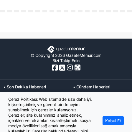
© Copyright 2026 GazeteMemur.com
Bizi Takip Edin
• Son Dakika Haberleri
• Gündem Haberleri
• Memurlar Haberleri
• KPSS Haberleri
Çerez Politikası: Web sitemizde size daha iyi,
• Ekonomi Haberleri
• Eğitim Haberleri
kişiselleştirilmiş ve güvenli bir deneyim
• Yaşam Haberleri
• Maaş Verileri Haberleri
sunabilmek için çerezler kullanıyoruz.
• Mahkeme Kararları
Çerezler; site kullanımınızı analiz etmek,
Haberleri
içerikleri ve reklamları kişiselleştirmek, sosyal
Kabul Et
medya özellikleri sağlamak amacıyla
kullanılabilir. Çerezler hakkında detaylı bilgi