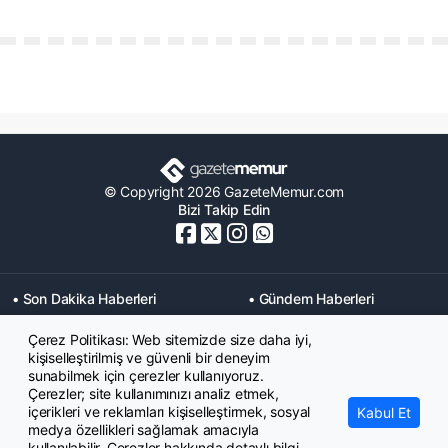
© Copyright 2026 GazeteMemur.com
Bizi Takip Edin
• Son Dakika Haberleri
• Gündem Haberleri
• Memurlar Haberleri
• KPSS Haberleri
Çerez Politikası: Web sitemizde size daha iyi,
• Ekonomi Haberleri
• Eğitim Haberleri
kişiselleştirilmiş ve güvenli bir deneyim
• Yaşam Haberleri
• Maaş Verileri Haberleri
sunabilmek için çerezler kullanıyoruz.
• Mahkeme Kararları
Çerezler; site kullanımınızı analiz etmek,
Haberleri
içerikleri ve reklamları kişiselleştirmek, sosyal
Kabul Et
medya özellikleri sağlamak amacıyla
kullanılabilir. Çerezler hakkında detaylı bilgi