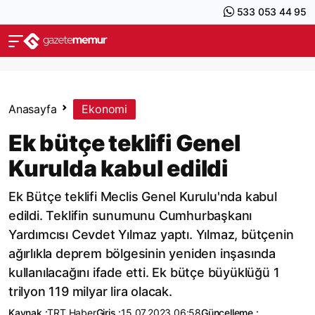
533 053 44 95
Anasayfa
Ekonomi
Ek bütçe teklifi Genel
Kurulda kabul edildi
Ek Bütçe teklifi Meclis Genel Kurulu'nda kabul
edildi. Teklifin sunumunu Cumhurbaşkanı
Yardımcısı Cevdet Yılmaz yaptı. Yılmaz, bütçenin
ağırlıkla deprem bölgesinin yeniden inşasında
kullanılacağını ifade etti. Ek bütçe büyüklüğü 1
trilyon 119 milyar lira olacak.
Kaynak :
TRT Haber
Giriş :
15.07.2023 06:58
Güncelleme :