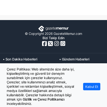
© Copyright 2026 GazeteMemur.com
Bizi Takip Edin
• Son Dakika Haberleri
• Gündem Haberleri
• Memurlar Haberleri
• KPSS Haberleri
Çerez Politikası: Web sitemizde size daha iyi,
• Ekonomi Haberleri
• Eğitim Haberleri
kişiselleştirilmiş ve güvenli bir deneyim
• Yaşam Haberleri
• Maaş Verileri Haberleri
sunabilmek için çerezler kullanıyoruz.
• Mahkeme Kararları
Çerezler; site kullanımınızı analiz etmek,
Haberleri
içerikleri ve reklamları kişiselleştirmek, sosyal
Kabul Et
medya özellikleri sağlamak amacıyla
kullanılabilir. Çerezler hakkında detaylı bilgi
almak için
Gizlilik ve Çerez Politikamızı
inceleyebilirsiniz.