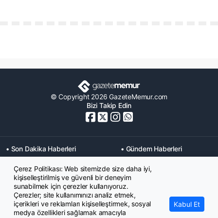
© Copyright 2026 GazeteMemur.com
Bizi Takip Edin
• Son Dakika Haberleri
• Gündem Haberleri
• Memurlar Haberleri
• KPSS Haberleri
Çerez Politikası: Web sitemizde size daha iyi,
• Ekonomi Haberleri
• Eğitim Haberleri
kişiselleştirilmiş ve güvenli bir deneyim
• Yaşam Haberleri
• Maaş Verileri Haberleri
sunabilmek için çerezler kullanıyoruz.
• Mahkeme Kararları
Çerezler; site kullanımınızı analiz etmek,
Haberleri
içerikleri ve reklamları kişiselleştirmek, sosyal
Kabul Et
medya özellikleri sağlamak amacıyla