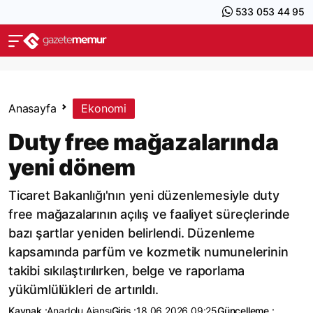
533 053 44 95
Anasayfa
Ekonomi
Duty free mağazalarında
yeni dönem
Ticaret Bakanlığı'nın yeni düzenlemesiyle duty
free mağazalarının açılış ve faaliyet süreçlerinde
bazı şartlar yeniden belirlendi. Düzenleme
kapsamında parfüm ve kozmetik numunelerinin
takibi sıkılaştırılırken, belge ve raporlama
yükümlülükleri de artırıldı.
Kaynak :
Anadolu Ajansı
Giriş :
18.06.2026 09:25
Güncelleme :