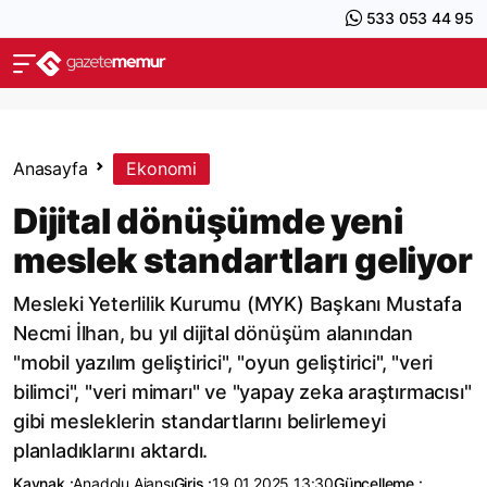
533 053 44 95
Anasayfa
Ekonomi
Dijital dönüşümde yeni
meslek standartları geliyor
Mesleki Yeterlilik Kurumu (MYK) Başkanı Mustafa
Necmi İlhan, bu yıl dijital dönüşüm alanından
"mobil yazılım geliştirici", "oyun geliştirici", "veri
bilimci", "veri mimarı" ve "yapay zeka araştırmacısı"
gibi mesleklerin standartlarını belirlemeyi
planladıklarını aktardı.
Kaynak :
Anadolu Ajansı
Giriş :
19.01.2025 13:30
Güncelleme :