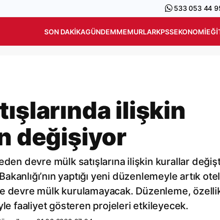
533 053 44 9
SON DAKIKA
GÜNDEM
MEMURLAR
KPSS
EKONOMI
EĞI
ışlarında ilişkin
n değişiyor
den devre mülk satışlarına ilişkin kurallar değişt
i Bakanlığı’nın yaptığı yeni düzenlemeyle artık ote
de devre mülk kurulamayacak. Düzenleme, özelli
liyle faaliyet gösteren projeleri etkileyecek.