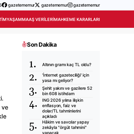
5
gazetememur
gazetememur
gazetememur
TIM
YAŞAM
MAAŞ VERILERI
MAHKEME KARARLARI
Son Dakika
Altının gramı kaç TL oldu?
'İnternet gazeteciliği' için
yasa mı geliyor?
Şehit yakını ve gazilere 52
bin 608 istihdam
i.
ING 2026 yılına ilişkin
enflasyon, faiz ve
l ve
dolar/TL tahminlerini
kle
açıkladı
Hâkim ve savcılar yapay
zekâyla "örgüt tahmini"
yapacak