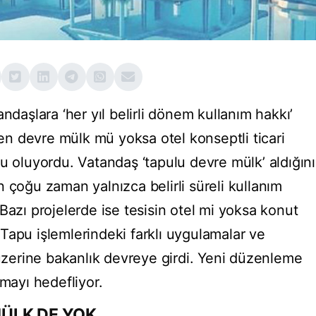
ndaşlara ‘her yıl belirli dönem kullanım hakkı’
kten devre mülk mü yoksa otel konseptli ticari
u oluyordu. Vatandaş ‘tapulu devre mülk’ aldığını
 çoğu zaman yalnızca belirli süreli kullanım
Bazı projelerde ise tesisin otel mi yoksa konut
Tapu işlemlerindeki farklı uygulamalar ve
 üzerine bakanlık devreye girdi. Yeni düzenleme
tmayı hedefliyor.
ÜLK DE YOK