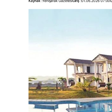
Kaynak :
Yenişafak Gazetesi
Giriş :
01.06.2026 07:00
G