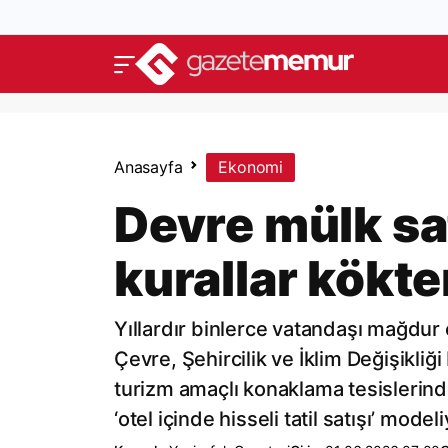
Anasayfa
Ekonomi
Devre mülk sat
kurallar kökte
Yıllardır binlerce vatandaşı mağdur e
Çevre, Şehircilik ve İklim Değişikliğ
turizm amaçlı konaklama tesislerin
‘otel içinde hisseli tatil satışı’ mode