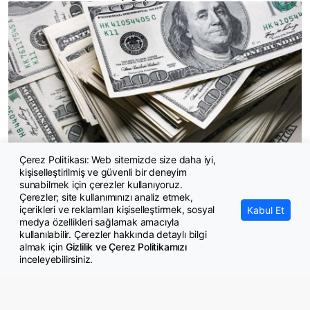
Çerez Politikası: Web sitemizde size daha iyi,
kişiselleştirilmiş ve güvenli bir deneyim
Merkez Bankası rezervleri ne kadar oldu?
sunabilmek için çerezler kullanıyoruz.
Çerezler; site kullanımınızı analiz etmek,
içerikleri ve reklamları kişiselleştirmek, sosyal
Kabul Et
medya özellikleri sağlamak amacıyla
kullanılabilir. Çerezler hakkında detaylı bilgi
almak için
Gizlilik ve Çerez Politikamızı
inceleyebilirsiniz.