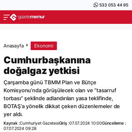
533 053 44 95
Anasayfa
Ekonomi
Cumhurbaşkanına
doğalgaz yetkisi
Çarşamba günü TBMM Plan ve Bütçe
Komisyonu’nda görüşülecek olan ve “tasarruf
torbası” şeklinde adlandırılan yasa teklifinde,
BOTAŞ’a yönelik dikkat çeken düzenlemeler de
yer aldı.
Kaynak :
Cumhuriyet Gazetesi
Giriş :
07.07.2024 10:00
Güncelleme :
07.07.2024 09:28