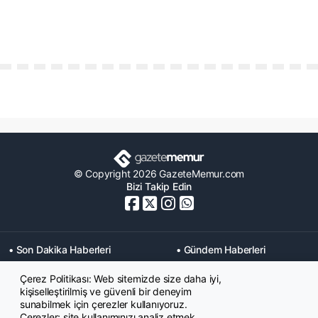
© Copyright 2026 GazeteMemur.com
Bizi Takip Edin
• Son Dakika Haberleri
• Gündem Haberleri
• Memurlar Haberleri
• KPSS Haberleri
Çerez Politikası: Web sitemizde size daha iyi,
• Ekonomi Haberleri
• Eğitim Haberleri
kişiselleştirilmiş ve güvenli bir deneyim
• Yaşam Haberleri
• Maaş Verileri Haberleri
sunabilmek için çerezler kullanıyoruz.
• Mahkeme Kararları
Çerezler; site kullanımınızı analiz etmek,