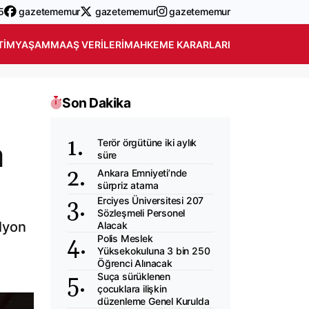
5
gazetememur
gazetememur
gazetememur
TIM
YAŞAM
MAAŞ VERILERI
MAHKEME KARARLARI
Son Dakika
a
Terör örgütüne iki aylık
süre
Ankara Emniyeti’nde
sürpriz atama
Erciyes Üniversitesi 207
Sözleşmeli Personel
ilyon
Alacak
Polis Meslek
Yüksekokuluna 3 bin 250
Öğrenci Alınacak
Suça sürüklenen
çocuklara ilişkin
düzenleme Genel Kurulda