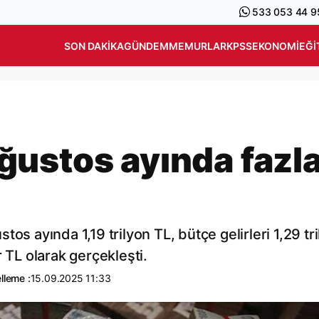
533 053 44 9
SON DAKIKA
GÜNDEM
MEMURLAR
KPSS
EKONOMI
EĞI
ustos ayında fazl
os ayında 1,19 trilyon TL, bütçe gelirleri 1,29 tr
 TL olarak gerçekleşti.
lleme :
15.09.2025 11:33