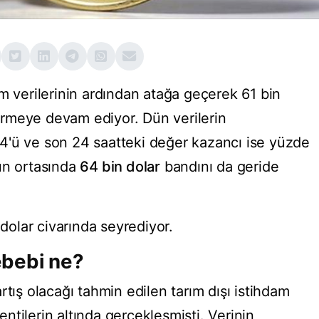
m verilerinin ardından atağa geçerek 61 bin
rdürmeye devam ediyor. Dün verilerin
4'ü ve son 24 saatteki değer kazancı ise yüzde
ün ortasında
64 bin dolar
bandını da geride
 dolar civarında seyrediyor.
sebebi ne?
rtış olacağı tahmin edilen tarım dışı istihdam
lentilerin altında gerçekleşmişti. Verinin