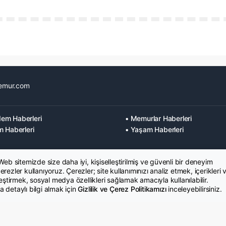
emur.com
em Haberleri
• Memurlar Haberleri
m Haberleri
• Yaşam Haberleri
 Web sitemizde size daha iyi, kişiselleştirilmiş ve güvenli bir deneyim
rezler kullanıyoruz. Çerezler; site kullanımınızı analiz etmek, içerikleri 
leştirmek, sosyal medya özellikleri sağlamak amacıyla kullanılabilir.
 detaylı bilgi almak için
Gizlilik ve Çerez Politikamızı
inceleyebilirsiniz.
K Metni
İletişim