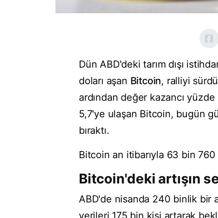
Dün ABD'deki tarım dışı istihda
doları aşan
Bitcoin
, ralliyi sü
ardından değer kazancı yüzde 
5,7'ye ulaşan Bitcoin, bugün g
bıraktı.
Bitcoin an itibarıyla 63 bin 760
Bitcoin'deki artışın 
ABD'de nisanda 240 binlik bir a
verileri 175 bin kişi artarak bek