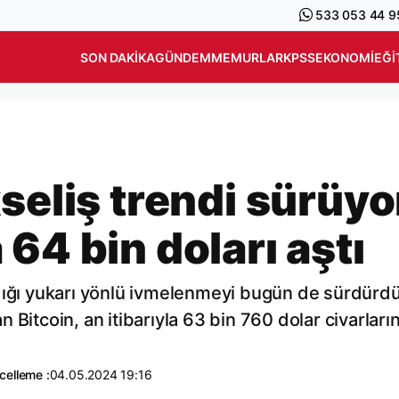
533 053 44 9
SON DAKIKA
GÜNDEM
MEMURLAR
KPSS
EKONOMI
EĞI
seliş trendi sürüyo
64 bin doları aştı
dığı yukarı yönlü ivmelenmeyi bugün de sürdürdü
 Bitcoin, an itibarıyla 63 bin 760 dolar civarları
celleme :
04.05.2024 19:16