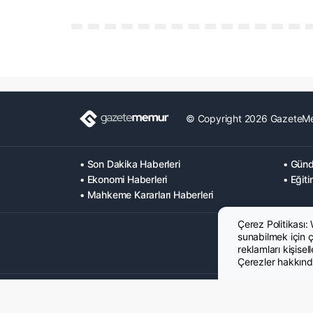
© Copyright 2026 GazeteM
• Son Dakika Haberleri
• Günd
• Ekonomi Haberleri
• Eğiti
• Mahkeme Kararları Haberleri
Çerez Politikası:
sunabilmek için çe
reklamları kişisel
Çerezler hakkında
Hakkımızda
Künye
Gizlilik Politikası
Çerez Poltikası
KVK