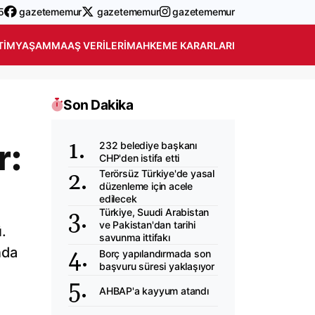
5
gazetememur
gazetememur
gazetememur
TIM
YAŞAM
MAAŞ VERILERI
MAHKEME KARARLARI
Son Dakika
r:
232 belediye başkanı
CHP'den istifa etti
Terörsüz Türkiye'de yasal
düzenleme için acele
edilecek
Türkiye, Suudi Arabistan
ve Pakistan'dan tarihi
.
savunma ittifakı
nda
Borç yapılandırmada son
başvuru süresi yaklaşıyor
AHBAP'a kayyum atandı