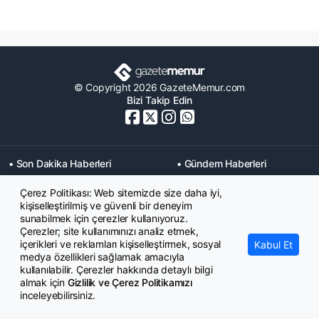
© Copyright 2026 GazeteMemur.com
Bizi Takip Edin
• Son Dakika Haberleri
• Gündem Haberleri
• Memurlar Haberleri
• KPSS Haberleri
Çerez Politikası: Web sitemizde size daha iyi,
• Ekonomi Haberleri
• Eğitim Haberleri
kişiselleştirilmiş ve güvenli bir deneyim
• Yaşam Haberleri
• Maaş Verileri Haberleri
sunabilmek için çerezler kullanıyoruz.
• Mahkeme Kararları
Çerezler; site kullanımınızı analiz etmek,
Haberleri
içerikleri ve reklamları kişiselleştirmek, sosyal
Kabul Et
medya özellikleri sağlamak amacıyla
kullanılabilir. Çerezler hakkında detaylı bilgi
almak için
Gizlilik ve Çerez Politikamızı
inceleyebilirsiniz.