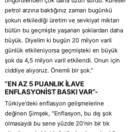
öngörülenden çok daha uzun sürdü. Küresel
petrol arzına baktığınız zaman bugünkü
şokun etkilediği üretim ve sevkiyat miktarı
bütün bu geçmişte yaşanan şoklardan daha
büyük. Diyelim ki bugün 20 milyon varil
günlük etkileniyorsa geçmişteki en büyük
şok da 4,5 milyon varil etkilendi. Onun için
ciddiye alıyoruz. Önemli bir şok."
“EN AZ 5 PUANLIK İLAVE
ENFLASYONİST BASKI VAR”-
Türkiye'deki enflasyon gelişmelerine
değinen Şimşek, "Enflasyon, bu dış şok
olmasaydı bu sene yüzde 20'nin bir tık