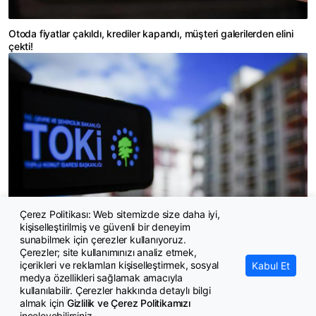
Otoda fiyatlar çakıldı, krediler kapandı, müşteri galerilerden elini
çekti!
Çerez Politikası: Web sitemizde size daha iyi,
kişiselleştirilmiş ve güvenli bir deneyim
TOKİ 51 ilde 120 ay vade ile konut ve iş yeri satacak
sunabilmek için çerezler kullanıyoruz.
Çerezler; site kullanımınızı analiz etmek,
içerikleri ve reklamları kişiselleştirmek, sosyal
Kabul Et
medya özellikleri sağlamak amacıyla
kullanılabilir. Çerezler hakkında detaylı bilgi
almak için
Gizlilik ve Çerez Politikamızı
inceleyebilirsiniz.