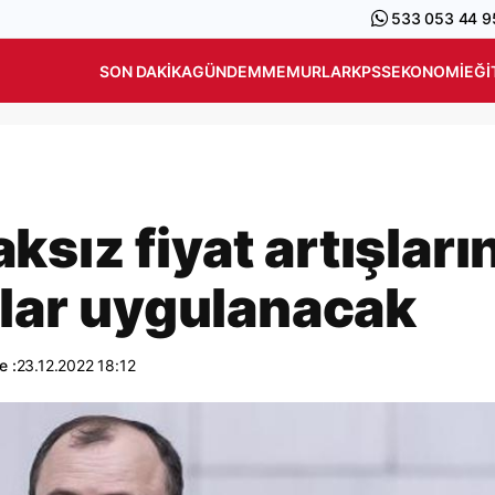
533 053 44 9
SON DAKIKA
GÜNDEM
MEMURLAR
KPSS
EKONOMI
EĞI
sız fiyat artışları
alar uygulanacak
e :
23.12.2022 18:12