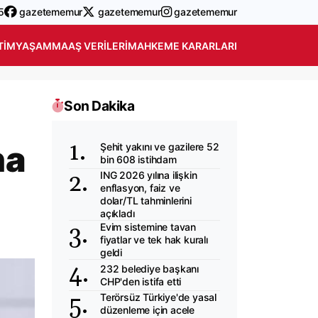
5
gazetememur
gazetememur
gazetememur
TIM
YAŞAM
MAAŞ VERILERI
MAHKEME KARARLARI
Son Dakika
na
Şehit yakını ve gazilere 52
bin 608 istihdam
ING 2026 yılına ilişkin
enflasyon, faiz ve
dolar/TL tahminlerini
açıkladı
Evim sistemine tavan
fiyatlar ve tek hak kuralı
geldi
232 belediye başkanı
CHP'den istifa etti
Terörsüz Türkiye'de yasal
düzenleme için acele