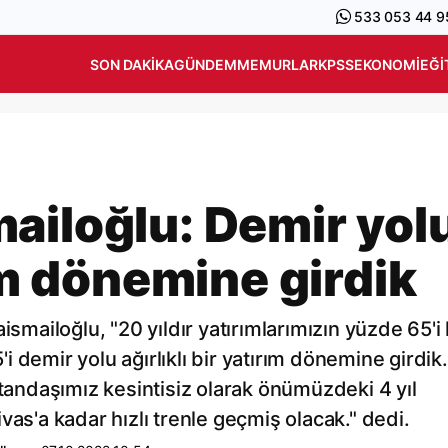
533 053 44 9
SON DAKIKA
GÜNDEM
MEMURLAR
KPSS
EKONOMI
EĞI
ailoğlu: Demir yol
rım dönemine girdik
ismailoğlu, "20 yıldır yatırımlarımızın yüzde 65'i
5'i demir yolu ağırlıklı bir yatırım dönemine girdik.
atandaşımız kesintisiz olarak önümüzdeki 4 yıl
vas'a kadar hızlı trenle geçmiş olacak." dedi.