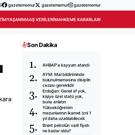
5
gazetememur
gazetememur
gazetememur
TIM
YAŞAM
MAAŞ VERILERI
MAHKEME KARARLARI
Son Dakika
u
AHBAP'a kayyum atandı
AYM: Mal bildiriminde
bulunulmamasına disiplin
cezası gereklidir
Erdoğan: Genel af yok,
kişiye özel statü yok,
 kara
bunu anlatın
Yükseköğrenim
mezunlarının ikamet izni 1
yıl daha uzatılabilecek
Brent petrolün varil fiyatı
ne kadar oldu?