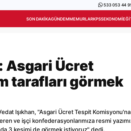
533 053 44 9
SON DAKIKA
GÜNDEM
MEMURLAR
KPSS
EKONOMI
EĞI
: Asgari Ücret
 tarafları görmek
edat Işıkhan, "Asgari Ücret Tespit Komisyonu'na
işveren ve işçi konfederasyonlarımıza resmi yazımı
a 3 kesimi de görmek istiyoruz" dedi.