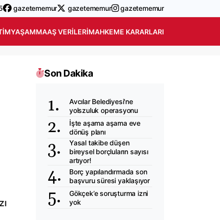
5
gazetememur
gazetememur
gazetememur
TIM
YAŞAM
MAAŞ VERILERI
MAHKEME KARARLARI
Son Dakika
Avcılar Belediyesi'ne
yolszuluk operasyonu
İşte aşama aşama eve
dönüş planı
Yasal takibe düşen
bireysel borçluların sayısı
artıyor!
Borç yapılandırmada son
başvuru süresi yaklaşıyor
Gökçek’e soruşturma izni
zı
yok