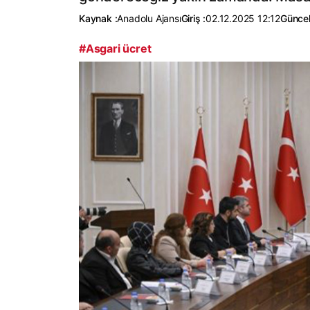
Kaynak :
Anadolu Ajansı
Giriş :
02.12.2025 12:12
Güncel
#Asgari ücret